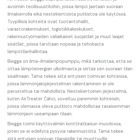
avoimiin teollisuustiloihin, joissa lämpö jaetaan suoraan
ilmakierrolla eikä nestekiertoista putkistoa ole käytössä.
Tyypillisiä kohteita ovat tuotantohallit,
varastorakennukset, logistiikkakeskukset,
rakennustyömaiden väliaikaiset suojatilat ja muut laajat
sisätilat, joissa tarvitaan nopeaa ja tehokasta
lämpötilanhallintaa.
Biegga on ilma-ilmalämpöpumppu, mikä tarkoittaa, että se
ottaa lämpöenergian ulkoilmasta ja siirtää sen suoraan tilan
sisäilmaan. Tämä tekee siitä erityisen toimivan kohteissa,
joissa lämmönjakojärjestelmän rakentaminen ei ole
perusteltua tai mahdollista. Nestekiertoinen järjestelmä,
kuten AirTreater Čáhci, soveltuu paremmin kohteisiin,
joissa olemassa oleva putkisto mahdollistaa tasaisemman
lämmönjaon useampaan tilaan.
Biegga toimii käyttövalmiin konttiratkaisun muodossa,
joten se ei edellytä pysyviä rakennustöitä. Tämä tekee
siitä erityisen sopivan tilapäisille tai muuttuville