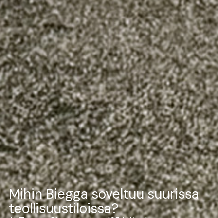
Mihin Biegga soveltuu suurissa
teollisuustiloissa?