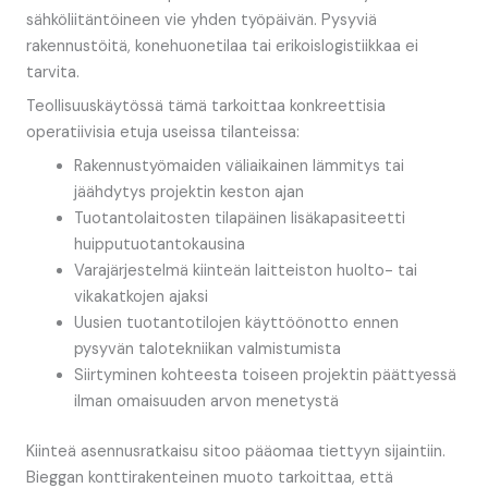
sähköliitäntöineen vie yhden työpäivän. Pysyviä
rakennustöitä, konehuonetilaa tai erikoislogistiikkaa ei
tarvita.
Teollisuuskäytössä tämä tarkoittaa konkreettisia
operatiivisia etuja useissa tilanteissa:
Rakennustyömaiden väliaikainen lämmitys tai
jäähdytys projektin keston ajan
Tuotantolaitosten tilapäinen lisäkapasiteetti
huipputuotantokausina
Varajärjestelmä kiinteän laitteiston huolto- tai
vikakatkojen ajaksi
Uusien tuotantotilojen käyttöönotto ennen
pysyvän talotekniikan valmistumista
Siirtyminen kohteesta toiseen projektin päättyessä
ilman omaisuuden arvon menetystä
Kiinteä asennusratkaisu sitoo pääomaa tiettyyn sijaintiin.
Bieggan konttirakenteinen muoto tarkoittaa, että