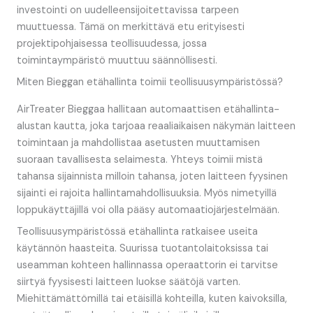
investointi on uudelleensijoitettavissa tarpeen
muuttuessa. Tämä on merkittävä etu erityisesti
projektipohjaisessa teollisuudessa, jossa
toimintaympäristö muuttuu säännöllisesti.
Miten Bieggan etähallinta toimii teollisuusympäristössä?
AirTreater Bieggaa hallitaan automaattisen etähallinta-
alustan kautta, joka tarjoaa reaaliaikaisen näkymän laitteen
toimintaan ja mahdollistaa asetusten muuttamisen
suoraan tavallisesta selaimesta. Yhteys toimii mistä
tahansa sijainnista milloin tahansa, joten laitteen fyysinen
sijainti ei rajoita hallintamahdollisuuksia. Myös nimetyillä
loppukäyttäjillä voi olla pääsy automaatiojärjestelmään.
Teollisuusympäristössä etähallinta ratkaisee useita
käytännön haasteita. Suurissa tuotantolaitoksissa tai
useamman kohteen hallinnassa operaattorin ei tarvitse
siirtyä fyysisesti laitteen luokse säätöjä varten.
Miehittämättömillä tai etäisillä kohteilla, kuten kaivoksilla,