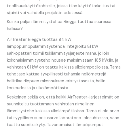
teollisuuskäyttökohteille, joissa tilan käyttötarkoitus tai
sijainti voi vaihdella projektin edetessä.
Kuinka paljon lämmitystehoa Biegga tuottaa suuressa
hallissa?
AirTreater Biegga tuottaa 84 kW
lämpöpumppulämmitystehoa. Integroitu 81 kW
sähköpatteri toimii tukilämmitysjärjestelmänä, jolloin
kokonaislämmitysteho nousee maksimissaan 165 kW:iin, ja
vähintään 81 kW on taattu kaikissa ulkolämpötiloissa. Tämä
tehotaso kattaa tyypillisesti tuhansia neliömetrejä
hallitilaa riippuen rakennuksen eristystasosta, hallin
korkeudesta ja ulkolämpötilasta.
Keskeinen tekijä on, että kaikki AirTreater-järjestelmät on
suunniteltu tuottamaan vähintään nimellinen
lämmitysteho kaikissa ulkolämpötiloissa. Tämä ei ole arvio
tai tyypillinen suoritusarvo laboratorio-olosuhteissa, vaan
taattu suorituskyky. Tavanomaiset lämpöpumput