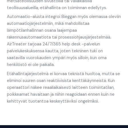
metsäteollisuuden sivustoilla tai väliaikaisilla
teollisuusalueilla, etähallinta on toiminnan edellytys.
Automaatio-alusta integroi Bieggan myös olemassa oleviin
automaatiojärjestelmiin, mikä mahdollistaa
lämpötilanhallinnan osana laajempaa
rakennusautomaatiota tai prosessiohjausjärjestelmää.
AirTreater tarjoaa 24/7/365 help desk -palvelun
palvelukeskuksensa kautta, joten tekninen tuki on
saatavilla vuorokauden ympäri myös silloin, kun oma
henkilöstö ei ole paikalla.
Etähallintajärjestelmä ei korvaa teknistä huoltoa, mutta se
eliminoi suuren osan reaktiivisista kenttäkäynneistä. Kun
operaattori näkee reaaliaikaisesti laitteen toimintatilan,
poikkeamat havaitaan ja niihin reagoidaan ennen kuin ne
kehittyvät tuotantoa keskeyttäviksi ongelmiksi.