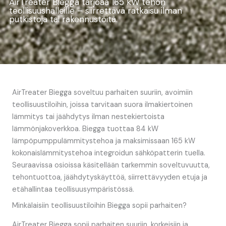
AirTreater Biegga tarjoaa 165 kW tehon
teollisuushalleille – siirrettävä ratkaisu ilman
putkistoja tai rakennustöitä.
AirTreater Biegga soveltuu parhaiten suuriin, avoimiin
teollisuustiloihin, joissa tarvitaan suora ilmakiertoinen
lämmitys tai jäähdytys ilman nestekiertoista
lämmönjakoverkkoa. Biegga tuottaa 84 kW
lämpöpumppulämmitystehoa ja maksimissaan 165 kW
kokonaislämmitystehoa integroidun sähköpatterin tuella.
Seuraavissa osioissa käsitellään tarkemmin soveltuvuutta,
tehontuottoa, jäähdytyskäyttöä, siirrettävyyden etuja ja
etähallintaa teollisuusympäristössä.
Minkälaisiin teollisuustiloihin Biegga sopii parhaiten?
AirTreater Biegga sopii parhaiten suuriin, korkeisiin ja