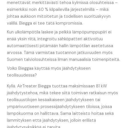
menettävät merkittävästi tehoa kylmissä olosuhteissa –
esimerkiksi noin 40 % kilpailevilla järjestelmillä – mikä
johtaa aukkoon mitoitetun ja todellisen suorituskyvyn
välillä. Biegga ei tee tätä kompromissia.
Kun ulkolämpötila laskee ja pelkkä lämpöpumppupiiri ei
enää yksin riitä, integroitu sähköpatteri aktivoituu
automaattisesti pitämään hallin lämpötilan asetetussa
arvossa. Tämä varmistaa tuotannon jatkuvuuden myös
Suomen talviolosuhteissa ilman manuaalisia toimenpiteitä.
Voiko Bieggaa käyttää myös jäähdytykseen
teollisuudessa?
Kyllä. AirTreater Biegga tuottaa maksimissaan 81 kW
jäähdytystehoa, mikä tekee siitä toimivan ratkaisun myös
teollisuustilojen kesäaikaiseen jäähdytykseen tai
ympärivuotiseen prosessijäähdytykseen tiloissa, joissa
lämpökuorma on hallittava. Sama laitteisto hoitaa sekä
lämmityksen että jäähdytyksen, jolloin erillistä
jäähdytysyksikköä ei tarvita.