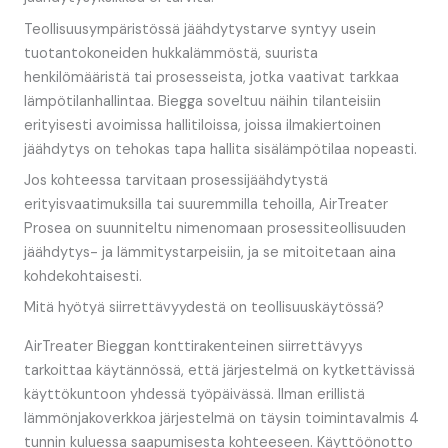
Teollisuusympäristössä jäähdytystarve syntyy usein
tuotantokoneiden hukkalämmöstä, suurista
henkilömääristä tai prosesseista, jotka vaativat tarkkaa
lämpötilanhallintaa. Biegga soveltuu näihin tilanteisiin
erityisesti avoimissa hallitiloissa, joissa ilmakiertoinen
jäähdytys on tehokas tapa hallita sisälämpötilaa nopeasti.
Jos kohteessa tarvitaan prosessijäähdytystä
erityisvaatimuksilla tai suuremmilla tehoilla, AirTreater
Prosea on suunniteltu nimenomaan prosessiteollisuuden
jäähdytys- ja lämmitystarpeisiin, ja se mitoitetaan aina
kohdekohtaisesti.
Mitä hyötyä siirrettävyydestä on teollisuuskäytössä?
AirTreater Bieggan konttirakenteinen siirrettävyys
tarkoittaa käytännössä, että järjestelmä on kytkettävissä
käyttökuntoon yhdessä työpäivässä. Ilman erillistä
lämmönjakoverkkoa järjestelmä on täysin toimintavalmis 4
tunnin kuluessa saapumisesta kohteeseen. Käyttöönotto