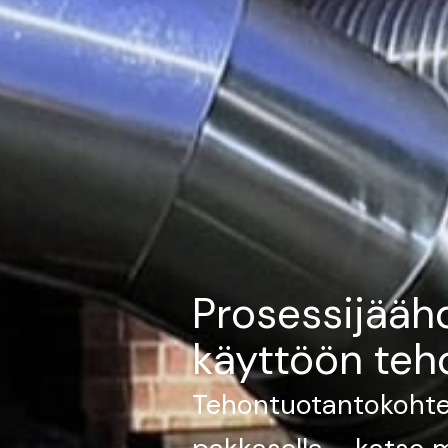
Prosessijääh
käyttöön teh
Tehontuotantokohte