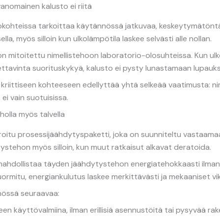
vanomainen kalusto ei riitä
okohteissa tarkoittaa käytännössä jatkuvaa, keskeytymätönt
la, myös silloin kun ulkolämpötila laskee selvästi alle nollan.
 mitoitettu nimellistehoon laboratorio-olosuhteissa. Kun ulko
otettavinta suorituskykyä, kalusto ei pysty lunastamaan lupauks
 kriittiseen kohteeseen edellyttää yhtä selkeää vaatimusta: n
 ei vain suotuisissa.
holla myös talvella
groitu prosessijäähdytyspaketti, joka on suunniteltu vastaama
ystehon myös silloin, kun muut ratkaisut alkavat deratoida.
ahdollistaa täyden jäähdytystehon energiatehokkaasti ilman
uormitu, energiankulutus laskee merkittävästi ja mekaaniset v
nössä seuraavaa:
n käyttövalmiina, ilman erillisiä asennustöitä tai pysyvää ra