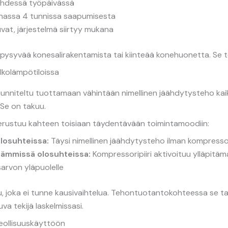
yhdessä työpäivässä
nnassa 4 tunnissa saapumisesta
at, järjestelmä siirtyy mukana
pysyvää konesalirakentamista tai kiinteää konehuonetta. Se toi
lkolämpötiloissa
uunniteltu tuottamaan vähintään nimellinen jäähdytysteho kaik
 Se on takuu.
erustuu kahteen toisiaan täydentävään toimintamoodiin:
losuhteissa:
Täysi nimellinen jäähdytysteho ilman kompresso
ämmissä olosuhteissa:
Kompressoripiiri aktivoituu ylläpitä
arvon yläpuolelle
, joka ei tunne kausivaihtelua. Tehontuotantokohteessa se ta
va tekijä laskelmissasi.
teollisuuskäyttöön