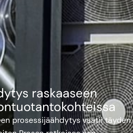
dytys raskaaseen
ontuotantokohteissa
en prosessijäähdytys vaatii täyde