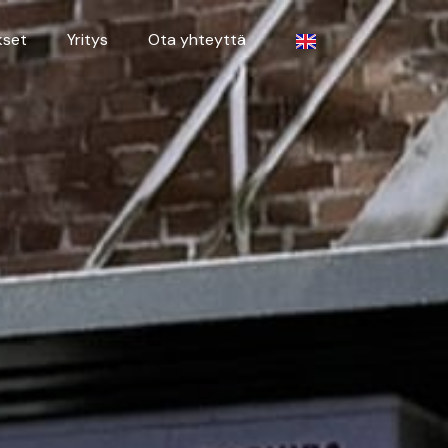
kset
Yritys
Ota yhteyttä