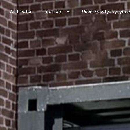
AirTreater
Tuotteet
Usein kysytyt kysymy