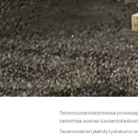
Tehontuotantokohteissa prosessij
tarkoittaa suoraa tuotantokatkosta, 
Tavanomainen jäähdytyskalusto on 