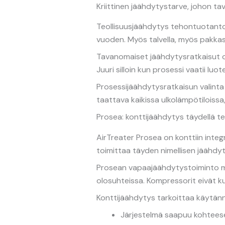
Kriittinen jäähdytystarve, johon ta
Teollisuusjäähdytys tehontuotant
vuoden. Myös talvella, myös pakkasel
Tavanomaiset jäähdytysratkaisut on
Juuri silloin kun prosessi vaatii lu
Prosessijäähdytysratkaisun valinta
taattava kaikissa ulkolämpötiloissa,
Prosea: konttijäähdytys täydellä te
AirTreater Prosea on konttiin inte
toimittaa täyden nimellisen jäähdyt
Prosean vapaajäähdytystoiminto m
olosuhteissa. Kompressorit eivät k
Konttijäähdytys tarkoittaa käytän
Järjestelmä saapuu kohteesee