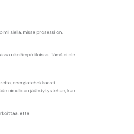
mii siellä, missä prosessi on.
issa ulkolämpötiloissa. Tämä ei ole
reita, energiatehokkaasti
mään nimellisen jäähdytystehon, kun
rkoittaa, että