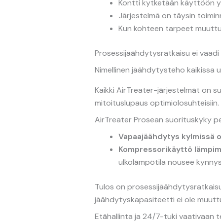
Kontti kytketään käyttöön 
Järjestelmä on täysin toimi
Kun kohteen tarpeet muuttuv
Prosessijäähdytysratkaisu ei vaadi 
Nimellinen jäähdytysteho kaikissa u
Kaikki AirTreater-järjestelmät on s
mitoituslupaus optimiolosuhteisiin.
AirTreater Prosean suorituskyky p
Vapaajäähdytys kylmissä o
Kompressorikäyttö lämpim
ulkolämpötila nousee kynnys
Tulos on prosessijäähdytysratkaisu
jäähdytyskapasiteetti ei ole muuttu
Etähallinta ja 24/7-tuki vaativaan 