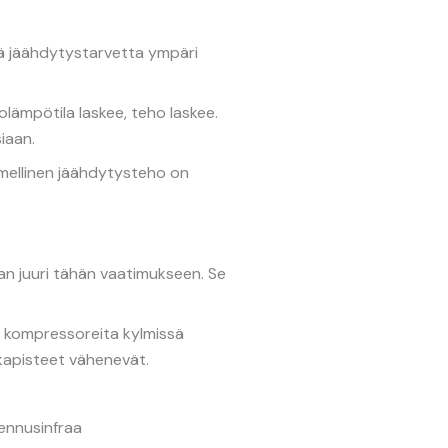
ä jäähdytystarvetta ympäri
lämpötila laskee, teho laskee.
iaan.
imellinen jäähdytysteho on
an juuri tähän vaatimukseen. Se
 kompressoreita kylmissä
ikapisteet vähenevät.
kennusinfraa