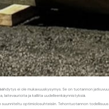
äähdytys ei ole mukavuuskysymys. Se on tuotannon jatkuvuud
laitevaurioita ja kalliita uudelleenkäynnistyksiä.
suunniteltu optimiolosuhteisiin. Tehontuotannon todellisuus 