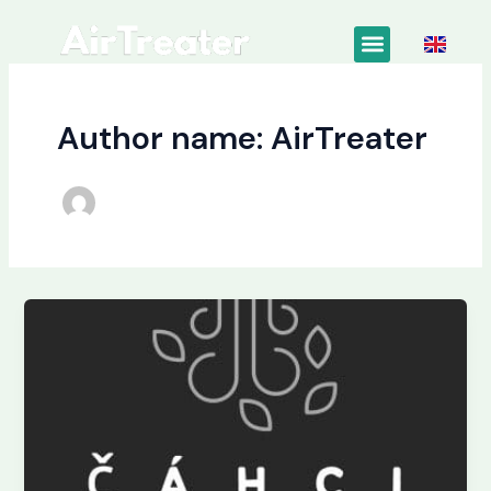
Siirry
sisältöön
Author name: AirTreater