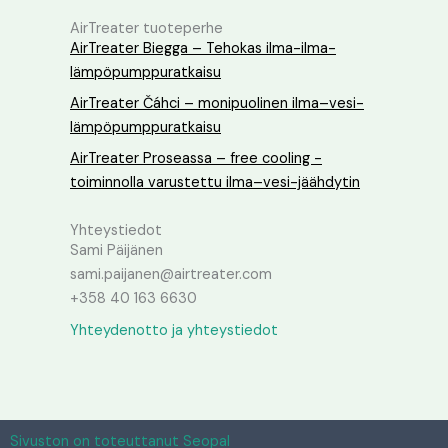
AirTreater tuoteperhe
AirTreater Biegga – Tehokas ilma-ilma-
lämpöpumppuratkaisu
AirTreater Čáhci – monipuolinen ilma–vesi-
lämpöpumppuratkaisu
AirTreater Proseassa – free cooling -
toiminnolla varustettu ilma–vesi-jäähdytin
Yhteystiedot
Sami Päijänen
sami.paijanen@airtreater.com
+358 40 163 6630
Yhteydenotto ja yhteystiedot
Sivuston on toteuttanut Seopal